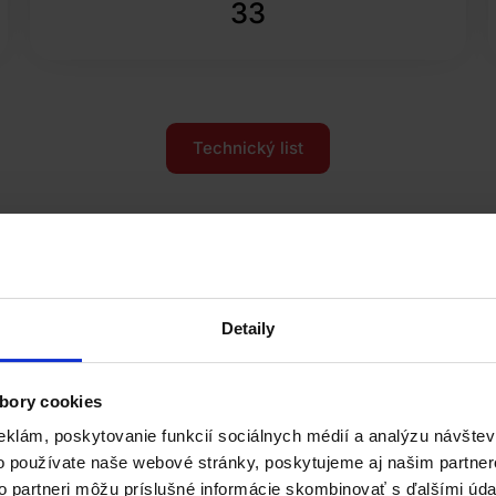
33
Technický list
ať Xerox
Detaily
Kompletná I
Xerox služ
bory cookies
vám radi pomôžu pri výbere
eklám, poskytovanie funkcií sociálnych médií a analýzu návšte
a náklady nižšie. Radi vám
Nechajte nám na seba k
o používate naše webové stránky, poskytujeme aj našim partner
chodným zástupcom máte
budú kontaktovať v čo 
to partneri môžu príslušné informácie skombinovať s ďalšími údaj