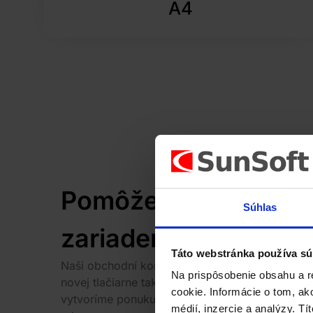
A4
Pomôžeme vám vybr
Súhlas
zariadenie
Táto webstránka používa sú
Naši obchodní konzultanti sú odborníci, ktorí 
Na prispôsobenie obsahu a r
novej tlačiarne tak, aby tlač bola efektívnejšia 
cookie. Informácie o tom, ak
vytvoríme ponuku na mieru. Konzultáciu s ob
médií, inzercie a analýzy. Tí