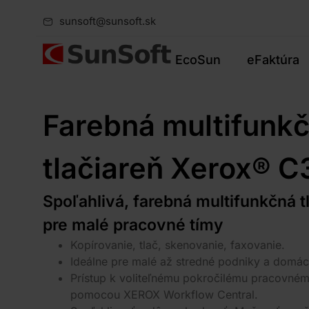
sunsoft@sunsoft.sk
EcoSun
eFaktúra
Farebná multifunk
tlačiareň Xerox® C
Spoľahlivá, farebná multifunkčná t
pre malé pracovné tímy
Kopírovanie, tlač, skenovanie, faxovanie.
Ideálne pre malé až stredné podniky a domác
Prístup k voliteľnému pokročilému pracovné
pomocou XEROX Workflow Central.