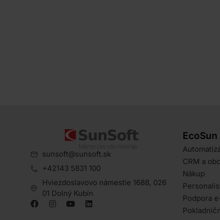
EcoSun
Automatizá
sunsoft@sunsoft.sk
CRM a ob
+42143 5831 100
Nákup
Hviezdoslavovo námestie 1688, 026
Personalis
01 Dolný Kubín
Podpora e
Pokladničn