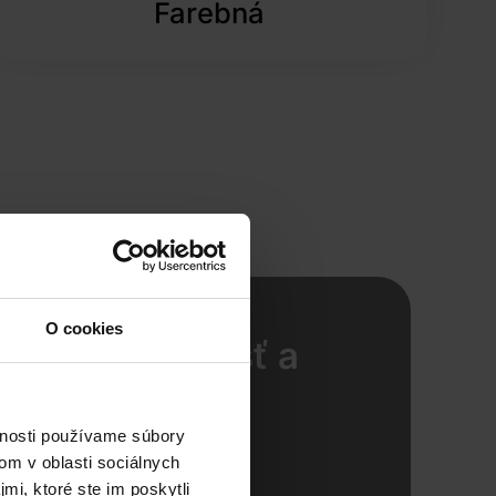
Farebná
O cookies
T starostlivosť a
by na dosah
vnosti používame súbory
ontakt a naši kolegovia Vás
om v oblasti sociálnych
najkratšom čase.
mi, ktoré ste im poskytli