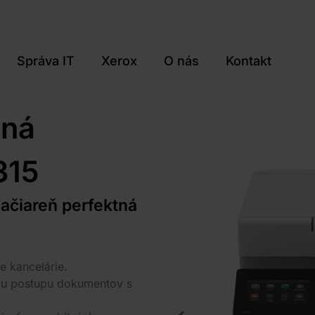
Správa IT
Xerox
O nás
Kontakt
čná
315
lačiareň perfektná
e kancelárie.
mu postupu dokumentov s