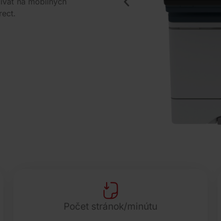
ívať na mobilných
rect.
Počet stránok/minútu