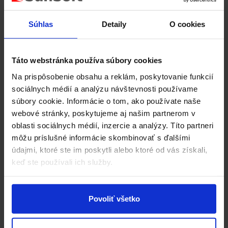
efektívnejšia a náklady nižšie. Radi vám vytvoríme
ponuku na mieru. Konzultáciu s obchodným
Súhlas
Detaily
O cookies
zástupcom máte zdarma.
Telefónne číslo
Adresa
Táto webstránka používa súbory cookies
+421 43 5831 100
Hviezdoslavovo nám.
Na prispôsobenie obsahu a reklám, poskytovanie funkcií
Po-Pia: 7:30 - 16.00
1688/15
sociálnych médií a analýzu návštevnosti používame
hod.
026 01 Dolný Kubín
súbory cookie. Informácie o tom, ako používate naše
Slovensko
webové stránky, poskytujeme aj našim partnerom v
Email
oblasti sociálnych médií, inzercie a analýzy. Títo partneri
sunsoft@sunsoft.sk
môžu príslušné informácie skombinovať s ďalšími
údajmi, ktoré ste im poskytli alebo ktoré od vás získali,
keď ste používali ich služby.
Kompletná IT starostlivosť a
Xerox služby na dosah
Povoliť všetko
Nechajte nám na seba kontakt a naši kolegovia
Vás