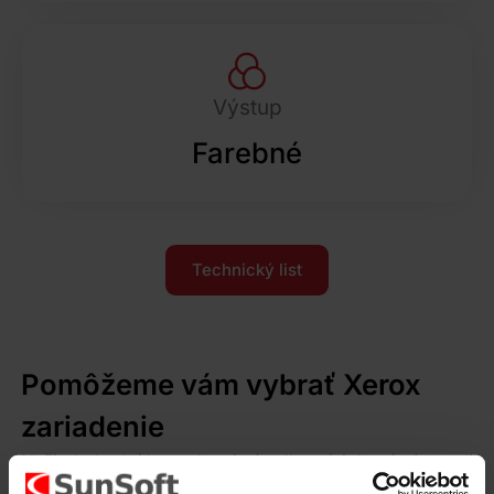
Výstup
Farebné
Technický list
Pomôžeme vám vybrať Xerox
zariadenie
Naši obchodní konzultanti sú odborníci, ktorí vám radi
pomôžu pri výbere novej tlačiarne tak, aby tlač bola