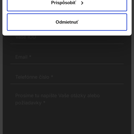
budú kontaktovať v čo najkratšom čase.
Prispôsobiť
Odmietnuť