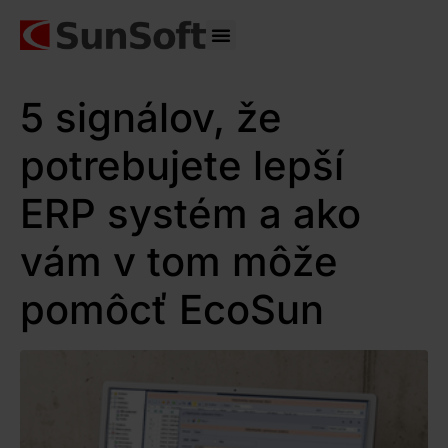
Správa IT
5 signálov, že
potrebujete lepší
ERP systém a ako
vám v tom môže
pomôcť EcoSun