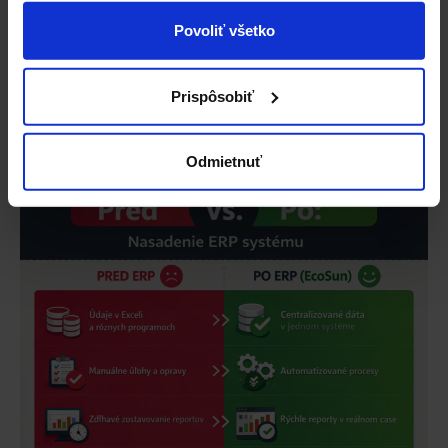
ERP systém by mal byť motorom vašej firmy, nie
Povoliť všetko
brzdičom. Ak spozorujete niekoľko z vyššie
uvedených signálov, zvážte moderné riešenie.
EcoSun
integruje vaše procesy, zlepšuje prehľadnosť
Prispôsobiť
a automatizuje rutinné úlohy. Vďaka tomu získate
viac času na strategické rozhodovanie a rast firmy.
Odmietnuť