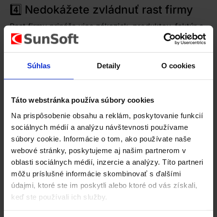
4️⃣ Nedokážete zvládnuť rast firmy
Rast firmy prináša viac zákaziek, produktov, faktúr a
ľudí. Ak váš systém nezvláda spracovať vyšší objem
dát, spomaľuje vás.
Súhlas
Detaily
O cookies
👉
Riešenie:
EcoSun
podporuje rast firmy bez
nutnosti ďalších nástrojov. Procesy ostávajú
prehľadné a efektívne.
Táto webstránka používa súbory cookies
5️⃣ Zostavovanie reportov je zdĺhavé
Na prispôsobenie obsahu a reklám, poskytovanie funkcií
a nepresné
sociálnych médií a analýzu návštevnosti používame
súbory cookie. Informácie o tom, ako používate naše
Ak tvorba reportov trvá príliš dlho alebo obsahuje
webové stránky, poskytujeme aj našim partnerom v
chyby, je to jasný signál. Bez spoľahlivých dát
oblasti sociálnych médií, inzercie a analýzy. Títo partneri
nemôžete robiť správne rozhodnutia.
môžu príslušné informácie skombinovať s ďalšími
👉
Riešenie:
EcoSun
centralizuje dáta a generuje
údajmi, ktoré ste im poskytli alebo ktoré od vás získali,
presné reporty rýchlo – či ide o účtovné závierky,
keď ste používali ich služby.
DPH priznania alebo výrobnú evidenciu.