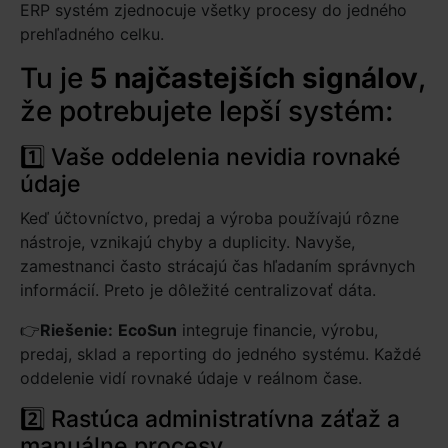
ERP systém zjednocuje všetky procesy do jedného
prehľadného celku.
Tu je
5 najčastejších signálov
,
že potrebujete lepší systém:
1️⃣ Vaše oddelenia nevidia rovnaké
údaje
Keď účtovníctvo, predaj a výroba používajú rôzne
nástroje, vznikajú chyby a duplicity. Navyše,
zamestnanci často strácajú čas hľadaním správnych
informácií. Preto je dôležité centralizovať dáta.
👉
Riešenie:
EcoSun
integruje financie, výrobu,
predaj, sklad a reporting do jedného systému. Každé
oddelenie vidí rovnaké údaje v reálnom čase.
2️⃣ Rastúca administratívna záťaž a
manuálne procesy