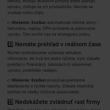
faktúry, evidujú skladové pohyby alebo plánujú
výrobu, znižuje sa ich produktivita. Navyše sa
zvyšuje riziko chýb.
👉
Riešenie:
EcoSun
automatizuje rutinné úlohy –
fakturáciu, odpisy, DPH priznania aj plánovanie
výroby. Tým uvoľní čas na strategickú prácu.
3️⃣ Nemáte prehľad v reálnom čase
Rýchle rozhodovanie vyžaduje aktuálne
informácie. Ak trvá dni alebo týždne, kým získate
prehľad o financiách, zásobách či výkonnosti
výroby, podnikáte naslepo.
👉
Riešenie:
EcoSun
poskytuje prehľadné
dashboardy a rýchle reporty. Získate okamžitý
pohľad na všetky kľúčové ukazovatele.
4️⃣ Nedokážete zvládnuť rast firmy