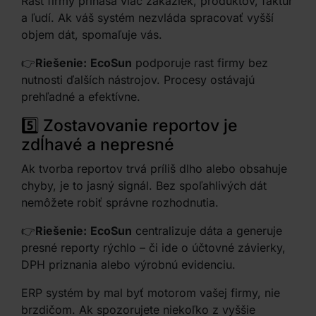
Rast firmy prináša viac zákaziek, produktov, faktúr
a ľudí. Ak váš systém nezvláda spracovať vyšší
objem dát, spomaľuje vás.
👉
Riešenie:
EcoSun
podporuje rast firmy bez
nutnosti ďalších nástrojov. Procesy ostávajú
prehľadné a efektívne.
5️⃣ Zostavovanie reportov je
zdĺhavé a nepresné
Ak tvorba reportov trvá príliš dlho alebo obsahuje
chyby, je to jasný signál. Bez spoľahlivých dát
nemôžete robiť správne rozhodnutia.
👉
Riešenie:
EcoSun
centralizuje dáta a generuje
presné reporty rýchlo – či ide o účtovné závierky,
DPH priznania alebo výrobnú evidenciu.
ERP systém by mal byť motorom vašej firmy, nie
brzdičom. Ak spozorujete niekoľko z vyššie