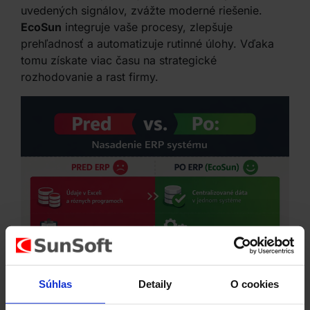
uvedených signálov, zvážte moderné riešenie.
EcoSun
integruje vaše procesy, zlepšuje
prehľadnosť a automatizuje rutinné úlohy. Vďaka
tomu získate viac času na strategické
rozhodovanie a rast firmy.
Súhlas
Detaily
O cookies