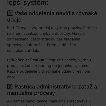
lepší systém:
1️⃣ Vaše oddelenia nevidia rovnaké
údaje
Keď účtovníctvo, predaj a výroba používajú rôzne
nástroje, vznikajú chyby a duplicity. Navyše,
zamestnanci často strácajú čas hľadaním
správnych informácií. Preto je dôležité
centralizovať dáta.
👉
Riešenie:
EcoSun
integruje financie, výrobu,
predaj, sklad a reporting do jedného systému.
Každé oddelenie vidí rovnaké údaje v reálnom
čase.
2️⃣ Rastúca administratívna záťaž a
manuálne procesy
Ak zamestnanci denne manuálne spracovávajú