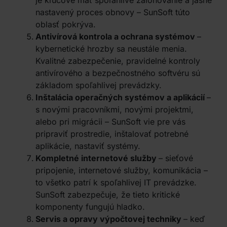
je kľúčové mať spoľahlivé zálohovanie a jasne
nastavený proces obnovy – SunSoft túto
oblasť pokrýva.
Antivírová kontrola a ochrana systémov
–
kybernetické hrozby sa neustále menia.
Kvalitné zabezpečenie, pravidelné kontroly
antivírového a bezpečnostného softvéru sú
základom spoľahlivej prevádzky.
Inštalácia operačných systémov a aplikácií
–
s novými pracovníkmi, novými projektmi,
alebo pri migrácii – SunSoft vie pre vás
pripraviť prostredie, inštalovať potrebné
aplikácie, nastaviť systémy.
Kompletné internetové služby
– sieťové
pripojenie, internetové služby, komunikácia –
to všetko patrí k spoľahlivej IT prevádzke.
SunSoft zabezpečuje, že tieto kritické
komponenty fungujú hladko.
Servis a opravy výpočtovej techniky
– keď