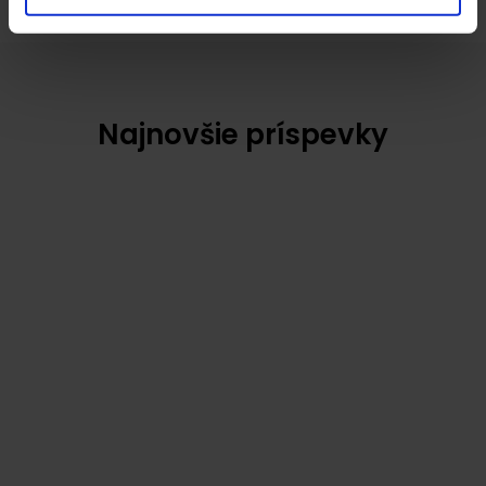
Najnovšie príspevky
DIGITALNYPOSTAR
ECOSUN
EFAKTÚRA
ÚČTOVNÍCTVO