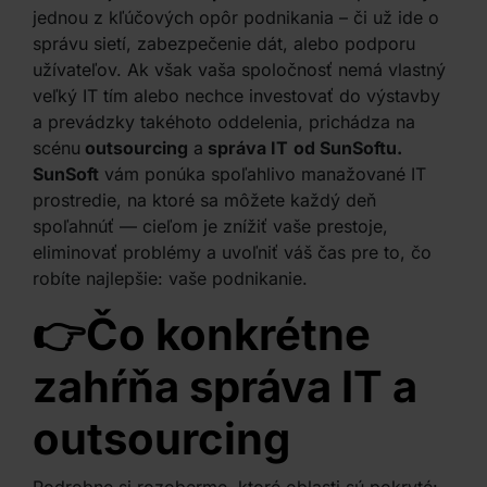
jednou z kľúčových opôr podnikania – či už ide o
správu sietí, zabezpečenie dát, alebo podporu
užívateľov. Ak však vaša spoločnosť nemá vlastný
veľký IT tím alebo nechce investovať do výstavby
a prevádzky takéhoto oddelenia, prichádza na
scénu
outsourcing
a
správa IT
od SunSoftu.
SunSoft
vám ponúka spoľahlivo manažované IT
prostredie, na ktoré sa môžete každý deň
spoľahnúť — cieľom je znížiť vaše prestoje,
eliminovať problémy a uvoľniť váš čas pre to, čo
robíte najlepšie: vaše podnikanie.
👉Čo konkrétne
zahŕňa správa IT a
outsourcing