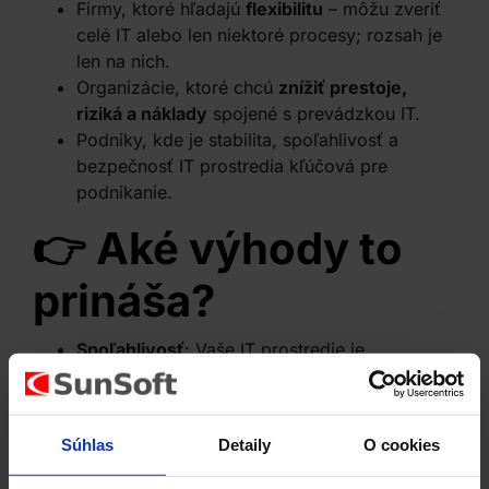
Firmy, ktoré hľadajú
flexibilitu
– môžu zveriť
celé IT alebo len niektoré procesy; rozsah je
len na nich.
Organizácie, ktoré chcú
znížiť prestoje,
riziká a náklady
spojené s prevádzkou IT.
Podniky, kde je stabilita, spoľahlivosť a
bezpečnosť IT prostredia kľúčová pre
podnikanie.
👉 Aké výhody to
prináša?
Spoľahlivosť
: Vaše IT prostredie je
manažované profesionálmi, menej výpadkov,
menej “čo ak” situácií.
Úspora času a nákladov
: Namiesto
Súhlas
Detaily
O cookies
budovania a prevádzky vlastného tímu –
zveríte to špecialistom.