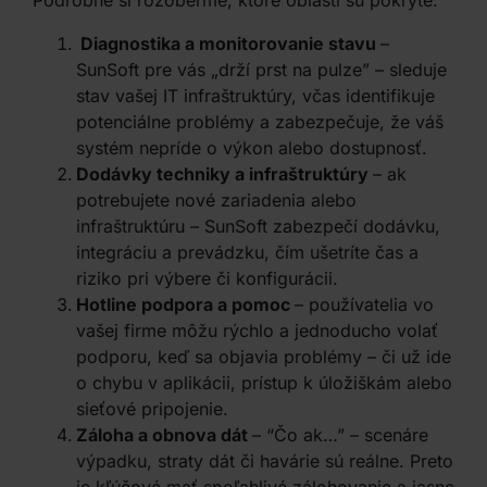
Podrobne si rozoberme, ktoré oblasti sú pokryté:
Diagnostika a monitorovanie stavu
–
SunSoft pre vás „drží prst na pulze” – sleduje
stav vašej IT infraštruktúry, včas identifikuje
potenciálne problémy a zabezpečuje, že váš
systém nepríde o výkon alebo dostupnosť.
Dodávky techniky a infraštruktúry
– ak
potrebujete nové zariadenia alebo
infraštruktúru – SunSoft zabezpečí dodávku,
integráciu a prevádzku, čím ušetríte čas a
riziko pri výbere či konfigurácii.
Hotline podpora a pomoc
– používatelia vo
vašej firme môžu rýchlo a jednoducho volať
podporu, keď sa objavia problémy – či už ide
o chybu v aplikácii, prístup k úložiškám alebo
sieťové pripojenie.
Záloha a obnova dát
– “Čo ak…” – scenáre
výpadku, straty dát či havárie sú reálne. Preto