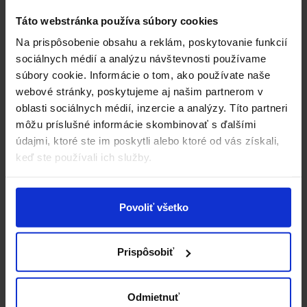
Zameranie sa na podnikanie
: Vy sa
Táto webstránka používa súbory cookies
nevenujete detailom IT – riešite svoju hlavnou
Na prispôsobenie obsahu a reklám, poskytovanie funkcií
činnosť.
sociálnych médií a analýzu návštevnosti používame
Zvýšená flexibilita
: Môžete meniť rozsah
súbory cookie. Informácie o tom, ako používate naše
služieb podľa potreby – či len konkrétne
webové stránky, poskytujeme aj našim partnerom v
procesy alebo celú IT prevádzku.
oblasti sociálnych médií, inzercie a analýzy. Títo partneri
Znížené riziko
: S profesionálnou správou IT
môžu príslušné informácie skombinovať s ďalšími
sa znižuje riziko výpadku, straty dát či
údajmi, ktoré ste im poskytli alebo ktoré od vás získali,
bezpečnostnej incidentu.
keď ste používali ich služby.
Využite
bezplatnú
nezáväznú konzultáciu
–
kontaktujte nás mailom
hardware@sunsoft.sk
alebo
telefonicky +421/43 583 11 40, prípadne vyplňte
Povoliť všetko
kontaktný formulár. Naši specialisti vám navrhnú
riešenie na mieru.
Prispôsobiť
Odmietnuť