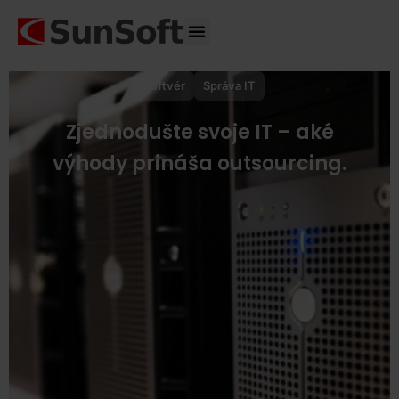
Správa IT
Softvér
Správa IT
Zjednodušte svoje IT – aké
výhody prináša outsourcing.