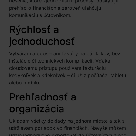
riešenia, ktoré zjednodušujú procesy, poskytujú
prehľad o financiách a zároveň uľahčujú
komunikáciu s účtovníkom.
Rýchlosť a
jednoduchosť
Vytváram a odosielam faktúry na pár klikov, bez
inštalácie či technických komplikácií. Vďaka
cloudovému prístupu používam fakturáciu
kedykoľvek a kdekoľvek – či už z počítača, tabletu
alebo mobilu.
Prehľadnosť a
organizácia
Ukladám všetky doklady na jednom mieste a tak si
udržiavam poriadok vo financiách. Navyše môžem
údaje jednoducho exportovať do účtovníctva alebo