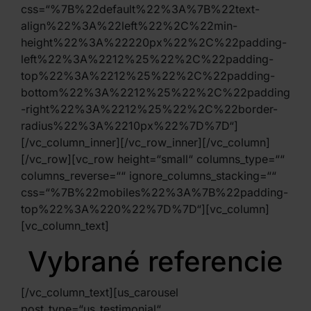
css=“%7B%22default%22%3A%7B%22text-
align%22%3A%22left%22%2C%22min-
height%22%3A%22220px%22%2C%22padding-
left%22%3A%2212%25%22%2C%22padding-
top%22%3A%2212%25%22%2C%22padding-
bottom%22%3A%2212%25%22%2C%22padding
-right%22%3A%2212%25%22%2C%22border-
radius%22%3A%2210px%22%7D%7D“]
[/vc_column_inner][/vc_row_inner][/vc_column]
[/vc_row][vc_row height=“small“ columns_type=““
columns_reverse=““ ignore_columns_stacking=““
css=“%7B%22mobiles%22%3A%7B%22padding-
top%22%3A%220%22%7D%7D“][vc_column]
[vc_column_text]
Vybrané referencie
[/vc_column_text][us_carousel
post_type=“us_testimonial“