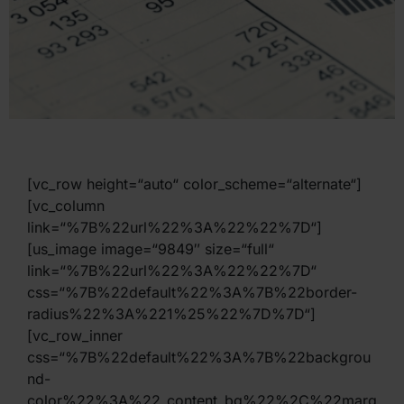
[vc_row height=“auto“ color_scheme=“alternate“]
[vc_column
link=“%7B%22url%22%3A%22%22%7D“]
[us_image image=“9849″ size=“full“
link=“%7B%22url%22%3A%22%22%7D“
css=“%7B%22default%22%3A%7B%22border-
radius%22%3A%221%25%22%7D%7D“]
[vc_row_inner
css=“%7B%22default%22%3A%7B%22backgrou
nd-
color%22%3A%22_content_bg%22%2C%22marg