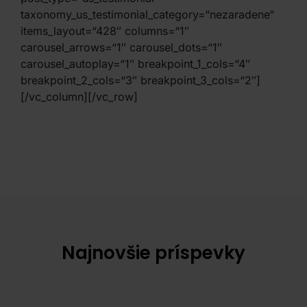
taxonomy_us_testimonial_category=“nezaradene“
items_layout=“428″ columns=“1″
carousel_arrows=“1″ carousel_dots=“1″
carousel_autoplay=“1″ breakpoint_1_cols=“4″
breakpoint_2_cols=“3″ breakpoint_3_cols=“2″]
[/vc_column][/vc_row]
Najnovšie príspevky