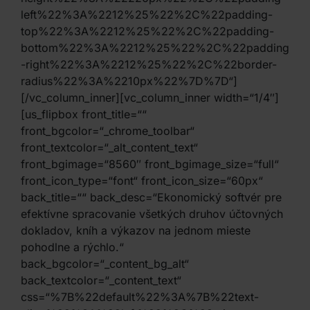
left%22%3A%2212%25%22%2C%22padding-
top%22%3A%2212%25%22%2C%22padding-
bottom%22%3A%2212%25%22%2C%22padding
-right%22%3A%2212%25%22%2C%22border-
radius%22%3A%2210px%22%7D%7D“]
[/vc_column_inner][vc_column_inner width=“1/4″]
[us_flipbox front_title=““
front_bgcolor=“_chrome_toolbar“
front_textcolor=“_alt_content_text“
front_bgimage=“8560″ front_bgimage_size=“full“
front_icon_type=“font“ front_icon_size=“60px“
back_title=““ back_desc=“Ekonomický softvér pre
efektívne spracovanie všetkých druhov účtovných
dokladov, kníh a výkazov na jednom mieste
pohodlne a rýchlo.“
back_bgcolor=“_content_bg_alt“
back_textcolor=“_content_text“
css=“%7B%22default%22%3A%7B%22text-