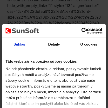
hide_with_empty_link=“1″ style=“13″ align=“center“
css=“%7B%22default%22%3A%7B%22font-
size%22%3A%2213px%22%2C%22width%22%3
A%22220px%22%2C%22height%22%3A%2249
px%22%7D%7D“][/vc_column_inner]
[/vc_row_inner][/vc_column][/vc_row][vc_row
height=“small“ columns=“2-1″][vc_column
Súhlas
Detaily
O cookies
link=“%7B%22url%22%3A%22%22%7D“
css=“%7B%22default%22%3A%7B%22font-
size%22%3A%2213px%22%7D%7D“
Táto webstránka používa súbory cookies
width=“2/3″][vc_column_text]
Na prispôsobenie obsahu a reklám, poskytovanie funkcií
Zdieľať:
sociálnych médií a analýzu návštevnosti používame
[/vc_column_text][us_sharing
súbory cookie. Informácie o tom, ako používate naše
providers=“email,facebook,twitter,pinterest,vk,wha
webové stránky, poskytujeme aj našim partnerom v
tsapp,reddit,telegram“ type=“solid“
oblasti sociálnych médií, inzercie a analýzy. Títo partneri
text_selection=“1″ text_selection_post=“1″
môžu príslušné informácie skombinovať s ďalšími
css=“%7B%22default%22%3A%7B%22width%22
údajmi, ktoré ste im poskytli alebo ktoré od vás získali,