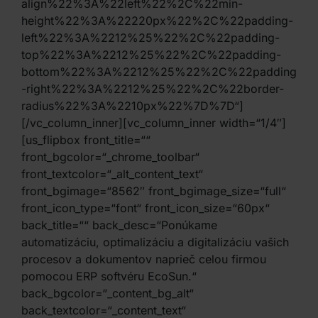
align%22%3A%22left%22%2C%22min-
height%22%3A%22220px%22%2C%22padding-
left%22%3A%2212%25%22%2C%22padding-
top%22%3A%2212%25%22%2C%22padding-
bottom%22%3A%2212%25%22%2C%22padding
-right%22%3A%2212%25%22%2C%22border-
radius%22%3A%2210px%22%7D%7D“]
[/vc_column_inner][vc_column_inner width=“1/4″]
[us_flipbox front_title=““
front_bgcolor=“_chrome_toolbar“
front_textcolor=“_alt_content_text“
front_bgimage=“8562″ front_bgimage_size=“full“
front_icon_type=“font“ front_icon_size=“60px“
back_title=““ back_desc=“Ponúkame
automatizáciu, optimalizáciu a digitalizáciu vašich
procesov a dokumentov naprieč celou firmou
pomocou ERP softvéru EcoSun.“
back_bgcolor=“_content_bg_alt“
back_textcolor=“_content_text“