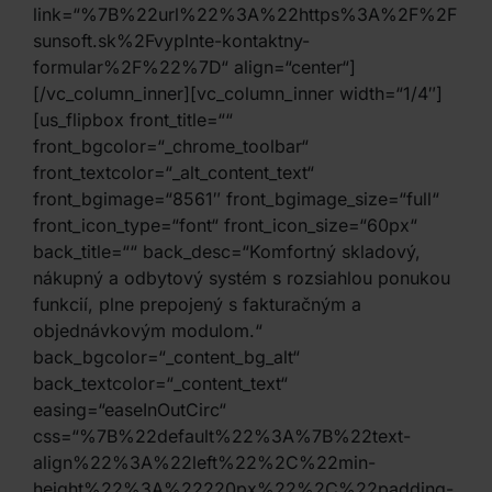
link=“%7B%22url%22%3A%22https%3A%2F%2F
sunsoft.sk%2Fvyplnte-kontaktny-
formular%2F%22%7D“ align=“center“]
[/vc_column_inner][vc_column_inner width=“1/4″]
[us_flipbox front_title=““
front_bgcolor=“_chrome_toolbar“
front_textcolor=“_alt_content_text“
front_bgimage=“8561″ front_bgimage_size=“full“
front_icon_type=“font“ front_icon_size=“60px“
back_title=““ back_desc=“Komfortný skladový,
nákupný a odbytový systém s rozsiahlou ponukou
funkcií, plne prepojený s fakturačným a
objednávkovým modulom.“
back_bgcolor=“_content_bg_alt“
back_textcolor=“_content_text“
easing=“easeInOutCirc“
css=“%7B%22default%22%3A%7B%22text-
align%22%3A%22left%22%2C%22min-
height%22%3A%22220px%22%2C%22padding-