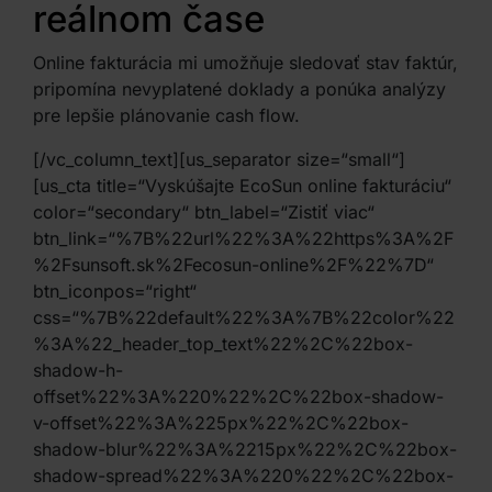
reálnom čase
Online fakturácia mi umožňuje sledovať stav faktúr,
pripomína nevyplatené doklady a ponúka analýzy
pre lepšie plánovanie cash flow.
[/vc_column_text][us_separator size=“small“]
[us_cta title=“Vyskúšajte EcoSun online fakturáciu“
color=“secondary“ btn_label=“Zistiť viac“
btn_link=“%7B%22url%22%3A%22https%3A%2F
%2Fsunsoft.sk%2Fecosun-online%2F%22%7D“
btn_iconpos=“right“
css=“%7B%22default%22%3A%7B%22color%22
%3A%22_header_top_text%22%2C%22box-
shadow-h-
offset%22%3A%220%22%2C%22box-shadow-
v-offset%22%3A%225px%22%2C%22box-
shadow-blur%22%3A%2215px%22%2C%22box-
shadow-spread%22%3A%220%22%2C%22box-