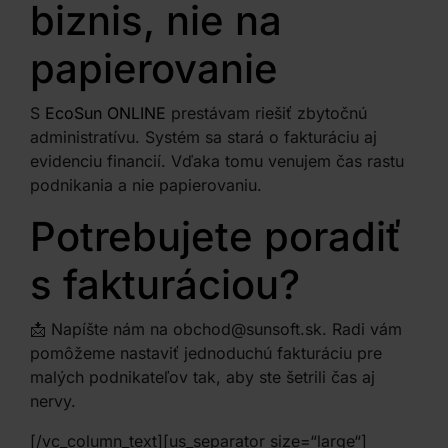
biznis, nie na
papierovanie
S
EcoSun ONLINE
prestávam riešiť zbytočnú
administratívu. Systém sa stará o fakturáciu aj
evidenciu financií. Vďaka tomu venujem čas rastu
podnikania a nie papierovaniu.
Potrebujete poradiť
s fakturáciou?
📩 Napíšte nám na
obchod@sunsoft.sk
. Radi vám
pomôžeme nastaviť jednoduchú fakturáciu pre
malých podnikateľov tak, aby ste šetrili čas aj
nervy.
[/vc_column_text][us_separator size=“large“]