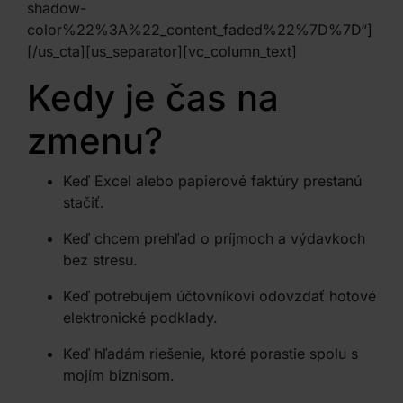
shadow-
color%22%3A%22_content_faded%22%7D%7D“]
[/us_cta][us_separator][vc_column_text]
Kedy je čas na
zmenu?
Keď Excel alebo papierové faktúry prestanú
stačiť.
Keď chcem prehľad o príjmoch a výdavkoch
bez stresu.
Keď potrebujem účtovníkovi odovzdať hotové
elektronické podklady.
Keď hľadám riešenie, ktoré porastie spolu s
mojím biznisom.