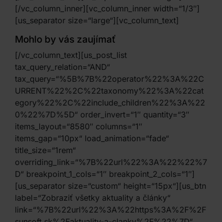
[/vc_column_inner][vc_column_inner width=“1/3″]
[us_separator size=“large“][vc_column_text]
Mohlo by vás zaujímať
[/vc_column_text][us_post_list
tax_query_relation=“AND“
tax_query=“%5B%7B%22operator%22%3A%22C
URRENT%22%2C%22taxonomy%22%3A%22cat
egory%22%2C%22include_children%22%3A%22
0%22%7D%5D“ order_invert=“1″ quantity=“3″
items_layout=“8580″ columns=“1″
items_gap=“10px“ load_animation=“fade“
title_size=“1rem“
overriding_link=“%7B%22url%22%3A%22%22%7
D“ breakpoint_1_cols=“1″ breakpoint_2_cols=“1″]
[us_separator size=“custom“ height=“15px“][us_btn
label=“Zobraziť všetky aktuality a články“
link=“%7B%22url%22%3A%22https%3A%2F%2F
sunsoft.sk%2Faktuality-a-clanky%2F%22%7D“