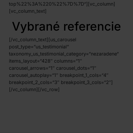
top%22%3A%220%22%7D%7D“][vc_column]
[vc_column_text]
Vybrané referencie
[/vc_column_text][us_carousel
post_type=“us_testimonial“
taxonomy_us_testimonial_category=“nezaradene“
items_layout=“428″ columns=“1″
carousel_arrows=“1″ carousel_dots=“1″
carousel_autoplay=“1″ breakpoint_1_cols=“4″
breakpoint_2_cols=“3″ breakpoint_3_cols=“2″]
[/vc_column][/vc_row]