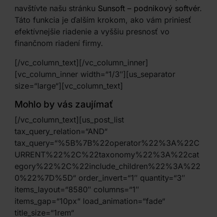
navštívte našu stránku
Sunsoft – podnikový softvér
.
Táto funkcia je ďalším krokom, ako vám priniesť
efektívnejšie riadenie a vyššiu presnosť vo
finančnom riadení firmy.
[/vc_column_text][/vc_column_inner]
[vc_column_inner width=“1/3″][us_separator
size=“large“][vc_column_text]
Mohlo by vás zaujímať
[/vc_column_text][us_post_list
tax_query_relation=“AND“
tax_query=“%5B%7B%22operator%22%3A%22C
URRENT%22%2C%22taxonomy%22%3A%22cat
egory%22%2C%22include_children%22%3A%22
0%22%7D%5D“ order_invert=“1″ quantity=“3″
items_layout=“8580″ columns=“1″
items_gap=“10px“ load_animation=“fade“
title_size=“1rem“