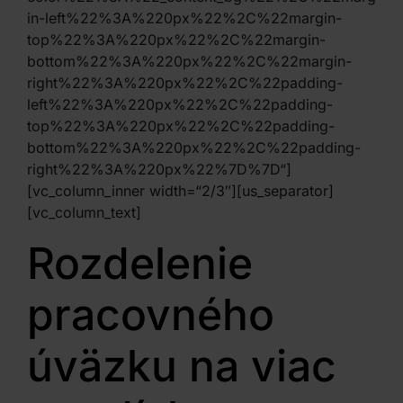
in-left%22%3A%220px%22%2C%22margin-
top%22%3A%220px%22%2C%22margin-
bottom%22%3A%220px%22%2C%22margin-
right%22%3A%220px%22%2C%22padding-
left%22%3A%220px%22%2C%22padding-
top%22%3A%220px%22%2C%22padding-
bottom%22%3A%220px%22%2C%22padding-
right%22%3A%220px%22%7D%7D“]
[vc_column_inner width=“2/3″][us_separator]
[vc_column_text]
Rozdelenie
pracovného
úväzku na viac