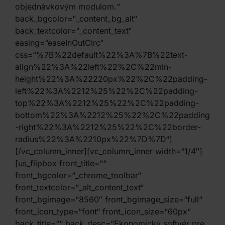
objednávkovým modulom.“
back_bgcolor=“_content_bg_alt“
back_textcolor=“_content_text“
easing=“easeInOutCirc“
css=“%7B%22default%22%3A%7B%22text-
align%22%3A%22left%22%2C%22min-
height%22%3A%22220px%22%2C%22padding-
left%22%3A%2212%25%22%2C%22padding-
top%22%3A%2212%25%22%2C%22padding-
bottom%22%3A%2212%25%22%2C%22padding
-right%22%3A%2212%25%22%2C%22border-
radius%22%3A%2210px%22%7D%7D“]
[/vc_column_inner][vc_column_inner width=“1/4″]
[us_flipbox front_title=““
front_bgcolor=“_chrome_toolbar“
front_textcolor=“_alt_content_text“
front_bgimage=“8560″ front_bgimage_size=“full“
front_icon_type=“font“ front_icon_size=“60px“
back_title=““ back_desc=“Ekonomický softvér pre