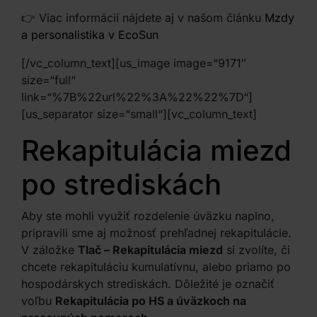
👉 Viac informácií nájdete aj v našom článku
Mzdy
a personalistika v EcoSun
[/vc_column_text][us_image image=“9171″
size=“full“
link=“%7B%22url%22%3A%22%22%7D“]
[us_separator size=“small“][vc_column_text]
Rekapitulácia miezd
po strediskách
Aby ste mohli využiť rozdelenie úväzku naplno,
pripravili sme aj možnosť prehľadnej rekapitulácie.
V záložke
Tlač – Rekapitulácia miezd
si zvolíte, či
chcete rekapituláciu kumulatívnu, alebo priamo po
hospodárskych strediskách. Dôležité je označiť
voľbu
Rekapitulácia po HS a úväzkoch na