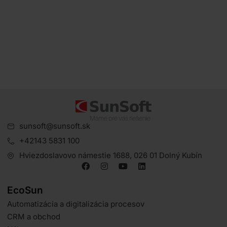
výdavky, majetok aj záväzky pod kontrolou.
Živnostník vďaka
sunsoft@sunsoft.sk
+42143 5831 100
Hviezdoslavovo námestie 1688, 026 01 Dolný Kubín
EcoSun
Automatizácia a digitalizácia procesov
CRM a obchod