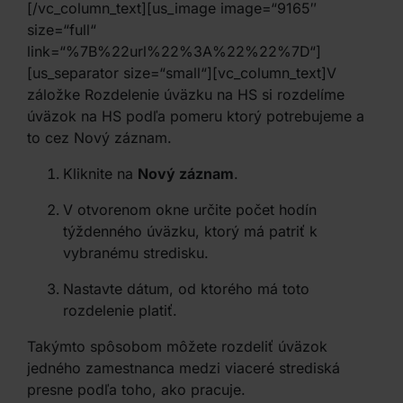
[/vc_column_text][us_image image=“9165″
size=“full“
link=“%7B%22url%22%3A%22%22%7D“]
[us_separator size=“small“][vc_column_text]
V
záložke Rozdelenie úväzku na HS si rozdelíme
úväzok na HS podľa pomeru ktorý potrebujeme a
to cez Nový záznam.
Kliknite na
Nový záznam
.
V otvorenom okne určite počet hodín
týždenného úväzku, ktorý má patriť k
vybranému stredisku.
Nastavte dátum, od ktorého má toto
rozdelenie platiť.
Takýmto spôsobom môžete rozdeliť úväzok
jedného zamestnanca medzi viaceré strediská
presne podľa toho, ako pracuje.