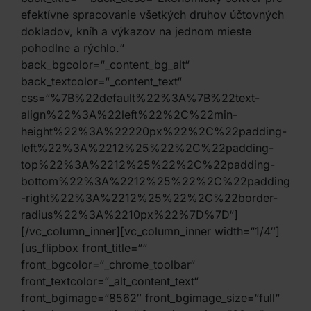
efektívne spracovanie všetkých druhov účtovných
dokladov, kníh a výkazov na jednom mieste
pohodlne a rýchlo.“
back_bgcolor=“_content_bg_alt“
back_textcolor=“_content_text“
css=“%7B%22default%22%3A%7B%22text-
align%22%3A%22left%22%2C%22min-
height%22%3A%22220px%22%2C%22padding-
left%22%3A%2212%25%22%2C%22padding-
top%22%3A%2212%25%22%2C%22padding-
bottom%22%3A%2212%25%22%2C%22padding
-right%22%3A%2212%25%22%2C%22border-
radius%22%3A%2210px%22%7D%7D“]
[/vc_column_inner][vc_column_inner width=“1/4″]
[us_flipbox front_title=““
front_bgcolor=“_chrome_toolbar“
front_textcolor=“_alt_content_text“
front_bgimage=“8562″ front_bgimage_size=“full“