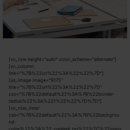
[vc_row height=“auto“ color_scheme=“alternate“]
[vc_column
link=“%7B%22url%22%3A%22%22%7D“]
[us_image image=“9175″
link=“%7B%22url%22%3A%22%22%7D“
css=“%7B%22default%22%3A%7B%22border-
radius%22%3A%221%25%22%7D%7D“]
[vc_row_inner
css=“%7B%22default%22%3A%7B%22backgrou
nd-
color%22%3A%22_content_bg%22%2C%22marg