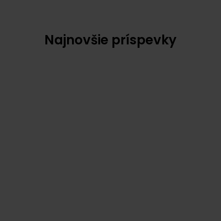
Najnovšie príspevky
6 augusta, 2026
Visita https://camsoda-chat.it.com per
conversazioni IA senza limiti
Visita https://camsoda-chat.it.com per
conversazioni IA senza limiti Contents Cos’è Visita
https://camsoda-chat Come funziona Visita
https://camsoda-chat Vantaggi nell’utilizzare Visita
DIGITALNYPOSTAR
ECOSUN
EFAKTÚRA
ÚČTOVNÍCTVO