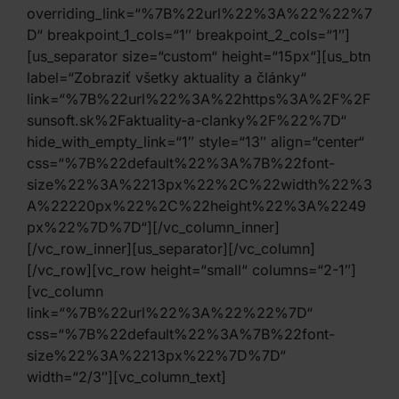
overriding_link=“%7B%22url%22%3A%22%22%7
D“ breakpoint_1_cols=“1″ breakpoint_2_cols=“1″]
[us_separator size=“custom“ height=“15px“][us_btn
label=“Zobraziť všetky aktuality a články“
link=“%7B%22url%22%3A%22https%3A%2F%2F
sunsoft.sk%2Faktuality-a-clanky%2F%22%7D“
hide_with_empty_link=“1″ style=“13″ align=“center“
css=“%7B%22default%22%3A%7B%22font-
size%22%3A%2213px%22%2C%22width%22%3
A%22220px%22%2C%22height%22%3A%2249
px%22%7D%7D“][/vc_column_inner]
[/vc_row_inner][us_separator][/vc_column]
[/vc_row][vc_row height=“small“ columns=“2-1″]
[vc_column
link=“%7B%22url%22%3A%22%22%7D“
css=“%7B%22default%22%3A%7B%22font-
size%22%3A%2213px%22%7D%7D“
width=“2/3″][vc_column_text]