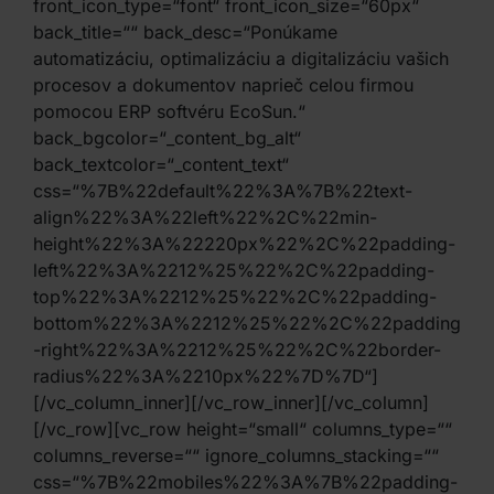
front_icon_type=“font“ front_icon_size=“60px“
back_title=““ back_desc=“Ponúkame
automatizáciu, optimalizáciu a digitalizáciu vašich
procesov a dokumentov naprieč celou firmou
pomocou ERP softvéru EcoSun.“
back_bgcolor=“_content_bg_alt“
back_textcolor=“_content_text“
css=“%7B%22default%22%3A%7B%22text-
align%22%3A%22left%22%2C%22min-
height%22%3A%22220px%22%2C%22padding-
left%22%3A%2212%25%22%2C%22padding-
top%22%3A%2212%25%22%2C%22padding-
bottom%22%3A%2212%25%22%2C%22padding
-right%22%3A%2212%25%22%2C%22border-
radius%22%3A%2210px%22%7D%7D“]
[/vc_column_inner][/vc_row_inner][/vc_column]
[/vc_row][vc_row height=“small“ columns_type=““
columns_reverse=““ ignore_columns_stacking=““
css=“%7B%22mobiles%22%3A%7B%22padding-