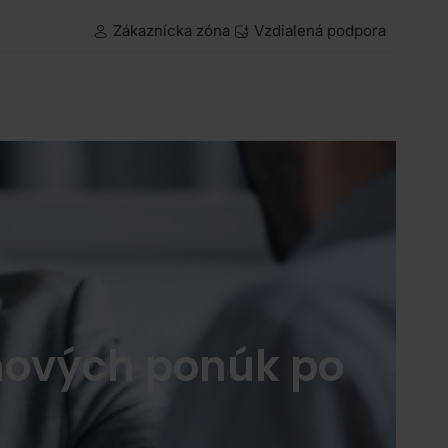
Zákaznícka zóna
Vzdialená podpora
enových ponúk po