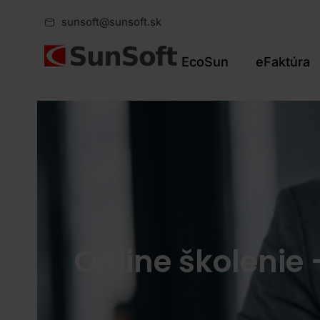
sunsoft@sunsoft.sk
EcoSun
eFaktúra
Online školenie