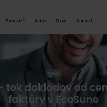
Správa IT
Xerox
O nás
Kontakt
Softvér
 – tok dokladov od c
faktúry v EcoSune