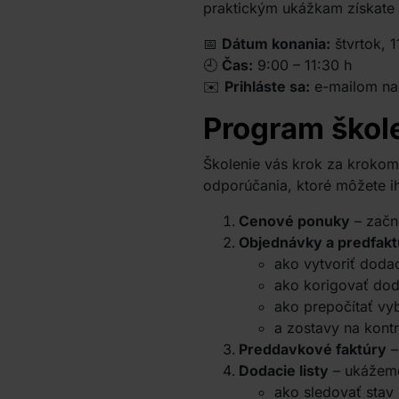
praktickým ukážkam získate i
📅
Dátum konania:
štvrtok, 
🕘
Čas:
9:00 – 11:30 h
✉️
Prihláste sa:
e-mailom n
Program škol
Školenie vás krok za kroko
odporúčania, ktoré môžete i
Cenové ponuky
– začn
Objednávky a predfakt
ako vytvoriť dodací
ako korigovať do
ako prepočítať vy
a zostavy na kontr
Preddavkové faktúry
–
Dodacie listy
– ukážem
ako sledovať stav