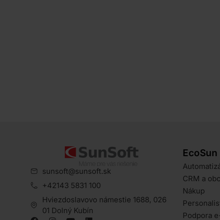
EcoSun
Automatizá
sunsoft@sunsoft.sk
CRM a ob
+42143 5831 100
Nákup
Hviezdoslavovo námestie 1688, 026
Personalis
01 Dolný Kubín
Podpora e