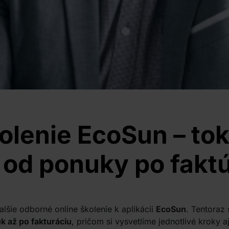
olenie EcoSun – to
 od ponuky po fakt
alšie odborné online školenie k aplikácii
EcoSun
. Tentoraz
 až po fakturáciu
, pričom si vysvetlíme jednotlivé kroky a