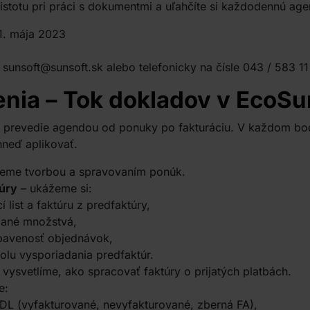
stotu pri práci s dokumentmi a uľahčíte si každodennú age
11. mája 2023
a
sunsoft@sunsoft.sk
alebo telefonicky na čísle 043 / 583 11
enia – Tok dokladov v EcoSu
m prevedie agendou od ponuky po fakturáciu. V každom bo
hneď aplikovať.
eme tvorbou a spravovaním ponúk.
úry
– ukážeme si:
 list a faktúru z predfaktúry,
dané množstvá,
bavenosť objednávok,
olu vysporiadania predfaktúr.
 vysvetlíme, ako spracovať faktúry o prijatých platbách.
e:
 DL (vyfakturované, nevyfakturované, zberná FA),