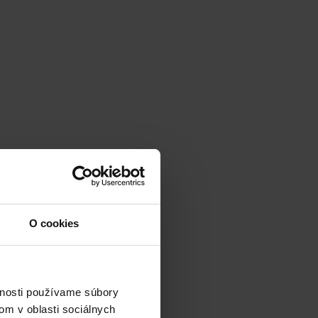
otrebné zrealizovať
O cookies
edie zrozumiteľne a
vnosti používame súbory
om v oblasti sociálnych