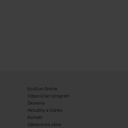
Jednoduché účtovníctvo pre živnostníkov
predstavuje praktický spôsob, ako mať
príjmy, výdavky, majetok aj záväzky pod
kontrolou. Živnostník vďaka
EcoSun Online
Odporúčací program
Školenia
Aktuality a články
Kontakt
Zákaznícka zóna