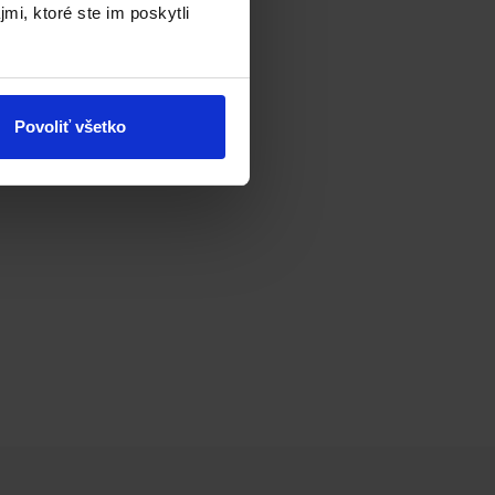
mi, ktoré ste im poskytli
asti potrebujete počítač s
Povoliť všetko