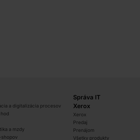
Elektronická fakturácia prinesie nový spôsob
odosielania a prijímania faktúr. Doklady sa už
nebudú vymieňať iba ako PDF prílohy
Správa IT
Xerox
cia a digitalizácia procesov
chod
Xerox
Predaj
tika a mzdy
Prenájom
-shopov
Všetky produkty