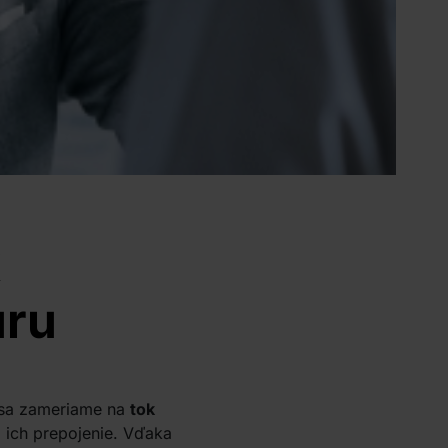
k
úru
 sa zameriame na
tok
j ich prepojenie. Vďaka