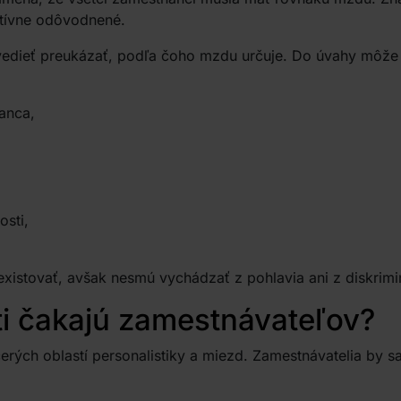
tívne odôvodnené.
edieť preukázať, podľa čoho mzdu určuje. Do úvahy môže 
anca,
sti,
xistovať, avšak nesmú vychádzať z pohlavia ani z diskri
i čakajú zamestnávateľov?
rých oblastí personalistiky a miezd. Zamestnávatelia by sa 