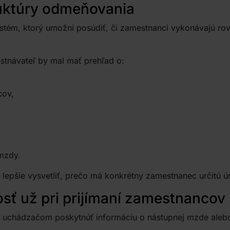
ruktúry odmeňovania
stém, ktorý umožní posúdiť, či zamestnanci vykonávajú ro
stnávateľ by mal mať prehľad o:
cov,
mzdy.
lepšie vysvetliť, prečo má konkrétny zamestnanec určitú 
sť už pri prijímaní zamestnancov
ť uchádzačom poskytnúť informáciu o nástupnej mzde aleb