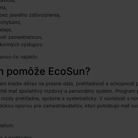
avidlá,
ma,
 bez jasného zdôvodnenia,
 chybami,
údaje,
osti zamestnancov,
ákonných výstupov.
ravou čo najskôr.
m pomôže EcoSun?
 kladie dôraz na presné dáta, prehľadnosť a schopnosť p
ežité mať spoľahlivý mzdový a personálny systém. Program 
zdy prehľadne, správne a systematicky. V súvislosti s no
ckou oporou pre zamestnávateľov, ktorí potrebujú mať sv
teľom:
e a prehľadne,