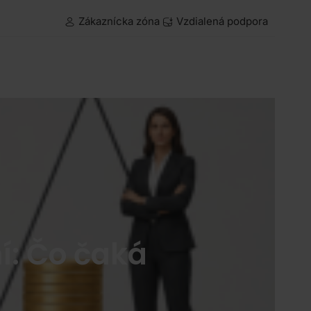
Zákaznícka zóna
Vzdialená podpora
: Čo čaká