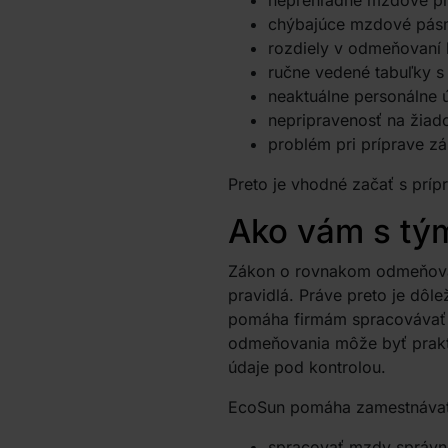
neprehľadné mzdové pr
chýbajúce mzdové pás
rozdiely v odmeňovaní
ručne vedené tabuľky s
neaktuálne personálne 
nepripravenosť na žiad
problém pri príprave z
Preto je vhodné začať s príp
Ako vám s tý
Zákon o rovnakom odmeňovaní
pravidlá. Práve preto je dôl
pomáha firmám spracovávať m
odmeňovania môže byť prakti
údaje pod kontrolou.
EcoSun pomáha zamestnáva
spracovať mzdy správn