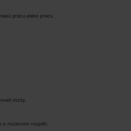
vnakú prácu alebo prácu
úroveň mzdy.
o o mzdovom rozpätí.