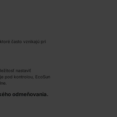
toré často vznikajú pri
ežitosť nastaviť
aje pod kontrolou, EcoSun
dne.
akého odmeňovania.