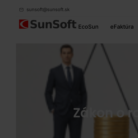
sunsoft@sunsoft.sk
EcoSun
eFaktúra
Zákon o 