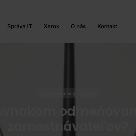
Správa IT
Xerox
O nás
Kontakt
Legislatívne zmeny
Softvér
rovnakom odmeňovaní
zamestnávateľov?