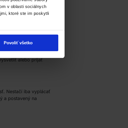
om v oblasti sociálnych
mi, ktoré ste im poskytli
Povoliť všetko
vetliť alebo prijať
ť. Nestačí iba vyplácať
ný a postavený na