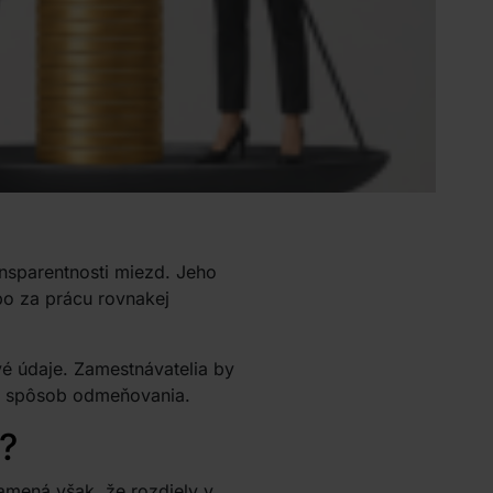
nsparentnosti miezd. Jeho
bo za prácu rovnakej
é údaje. Zamestnávatelia by
aj spôsob odmeňovania.
?
mená však, že rozdiely v