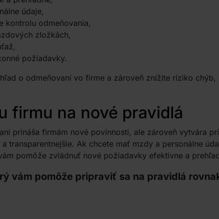
nálne údaje,
re kontrolu odmeňovania,
 mzdových zložkách,
áťaž,
ákonné požiadavky.
hľad o odmeňovaní vo firme a zároveň znížite riziko chýb, k
u firmu na nové pravidlá
 prináša firmám nové povinnosti, ale zároveň vytvára príl
 a transparentnejšie. Ak chcete mať mzdy a personálne úd
 vám pomôže zvládnuť nové požiadavky efektívne a prehľa
rý vám pomôže pripraviť sa na pravidlá rovn