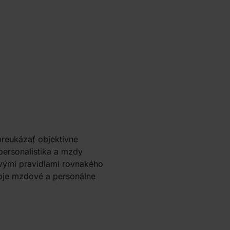
reukázať objektívne
personalistika a mzdy
vými pravidlami rovnakého
oje mzdové a personálne