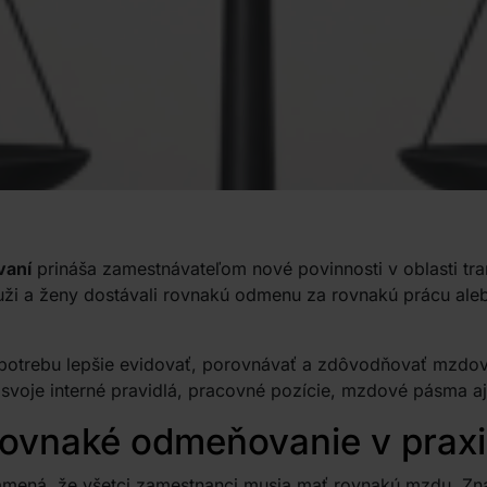
vaní
prináša zamestnávateľom nové povinnosti v oblasti tra
uži a ženy dostávali rovnakú odmenu za rovnakú prácu ale
potrebu lepšie evidovať, porovnávať a zdôvodňovať mzdov
ť svoje interné pravidlá, pracovné pozície, mzdové pásma 
ovnaké odmeňovanie v praxi
ená, že všetci zamestnanci musia mať rovnakú mzdu. Zna