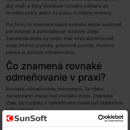
aby muži a ženy dostávali rovnakú odmenu za
rovnakú prácu alebo za prácu rovnakej hodnoty.
Pre firmy to znamená najmä potrebu lepšie evidovať,
porovnávať a zdôvodňovať mzdové údaje.
Zamestnávatelia by preto mali včas skontrolovať
svoje interné pravidlá, pracovné pozície, mzdové
pásma aj spôsob odmeňovania.
Čo znamená rovnaké
odmeňovanie v praxi?
Rovnaké odmeňovanie neznamená, že všetci
zamestnanci musia mať rovnakú mzdu. Znamená
však, že rozdiely v odmeňovaní musia byť objektívne
odôvodnené.
Zamestnávateľ bude musieť vedieť preukázať, podľa
čoho mzdu určuje. Do úvahy môže brať napríklad: