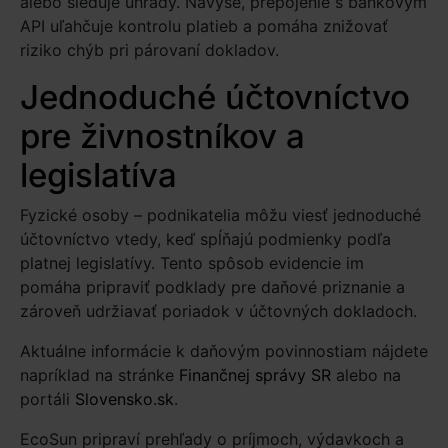
alebo sleduje úhrady. Navyše, prepojenie s bankovým
API uľahčuje kontrolu platieb a pomáha znižovať
riziko chýb pri párovaní dokladov.
Jednoduché účtovníctvo
pre živnostníkov a
legislatíva
Fyzické osoby – podnikatelia môžu viesť jednoduché
účtovníctvo vtedy, keď spĺňajú podmienky podľa
platnej legislatívy. Tento spôsob evidencie im
pomáha pripraviť podklady pre daňové priznanie a
zároveň udržiavať poriadok v účtovných dokladoch.
Aktuálne informácie k daňovým povinnostiam nájdete
napríklad na stránke
Finančnej správy SR
alebo na
portáli
Slovensko.sk
.
EcoSun pripraví prehľady o príjmoch, výdavkoch a