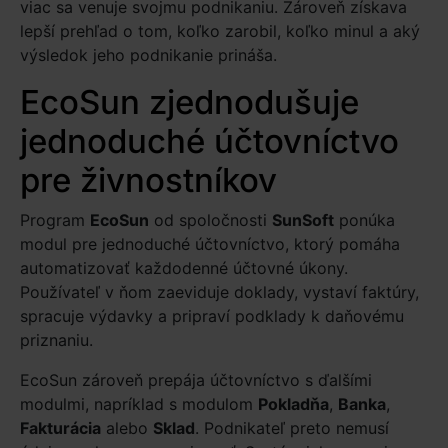
viac sa venuje svojmu podnikaniu. Zároveň získava
lepší prehľad o tom, koľko zarobil, koľko minul a aký
výsledok jeho podnikanie prináša.
EcoSun zjednodušuje
jednoduché účtovníctvo
pre živnostníkov
Program
EcoSun
od spoločnosti
SunSoft
ponúka
modul pre jednoduché účtovníctvo, ktorý pomáha
automatizovať každodenné účtovné úkony.
Používateľ v ňom zaeviduje doklady, vystaví faktúry,
spracuje výdavky a pripraví podklady k daňovému
priznaniu.
EcoSun zároveň prepája účtovníctvo s ďalšími
modulmi, napríklad s modulom
Pokladňa
,
Banka
,
Fakturácia
alebo
Sklad
. Podnikateľ preto nemusí