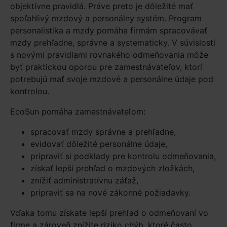
objektívne pravidlá. Práve preto je dôležité mať
spoľahlivý mzdový a personálny systém. Program
personalistika a mzdy pomáha firmám spracovávať
mzdy prehľadne, správne a systematicky. V súvislosti
s novými pravidlami rovnakého odmeňovania môže
byť praktickou oporou pre zamestnávateľov, ktorí
potrebujú mať svoje mzdové a personálne údaje pod
kontrolou.
EcoSun pomáha zamestnávateľom:
spracovať mzdy správne a prehľadne,
evidovať dôležité personálne údaje,
pripraviť si podklady pre kontrolu odmeňovania,
získať lepší prehľad o mzdových zložkách,
znížiť administratívnu záťaž,
pripraviť sa na nové zákonné požiadavky.
Vďaka tomu získate lepší prehľad o odmeňovaní vo
firme a zároveň znížite riziko chýb, ktoré často