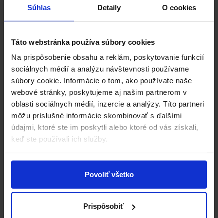
Súhlas
Detaily
O cookies
náročnosť práce,
zodpovednosť zamestnanca,
pracovné skúsenosti,
Táto webstránka používa súbory cookies
kvalifikáciu,
Na prispôsobenie obsahu a reklám, poskytovanie funkcií
pracovné podmienky,
sociálnych médií a analýzu návštevnosti používame
výkon,
súbory cookie. Informácie o tom, ako používate naše
odborné a mäkké zručnosti,
webové stránky, poskytujeme aj našim partnerom v
iné objektívne kritériá.
oblasti sociálnych médií, inzercie a analýzy. Títo partneri
môžu príslušné informácie skombinovať s ďalšími
Rozdiely v mzde teda môžu existovať, avšak nesmú
údajmi, ktoré ste im poskytli alebo ktoré od vás získali,
vychádzať z pohlavia ani z diskriminačných dôvodov.
keď ste používali ich služby.
Aké povinnosti čakajú
zamestnávateľov?
Povoliť všetko
Nové pravidlá sa dotknú viacerých oblastí
personalistiky a miezd. Zamestnávatelia by sa mali
Prispôsobiť
pripraviť najmä na tieto povinnosti: