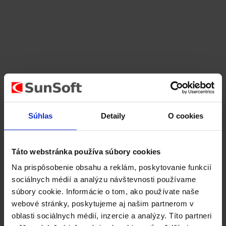
Súhlas
Detaily
O cookies
29 januára, 2026
Táto webstránka používa súbory cookies
Bezhotovostné platby od mája 2026: QR
Na prispôsobenie obsahu a reklám, poskytovanie funkcií
kódy ako alternatíva k terminálom
sociálnych médií a analýzu návštevnosti používame
súbory cookie. Informácie o tom, ako používate naše
Rok 2026 prináša významné zmeny v oblasti bezhotovostných
webové stránky, poskytujeme aj našim partnerom v
platieb na Slovensku. Nová legislatíva zavádza povinnosť
oblasti sociálnych médií, inzercie a analýzy. Títo partneri
umožniť zákazníkom bezhotovostnú