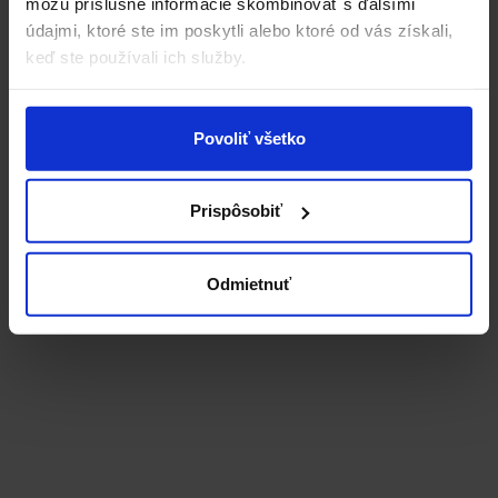
môžu príslušné informácie skombinovať s ďalšími
údajmi, ktoré ste im poskytli alebo ktoré od vás získali,
keď ste používali ich služby.
DIGITALIZÁCIA
ECOSUN
LEGISLATÍVA
ÚČTOVNÍCTVO
Povoliť všetko
Prispôsobiť
Odmietnuť
8 januára, 2026
Legislatívne zmeny od 1. 1. 2026: Nový
zákon o evidencii tržieb a online kniha